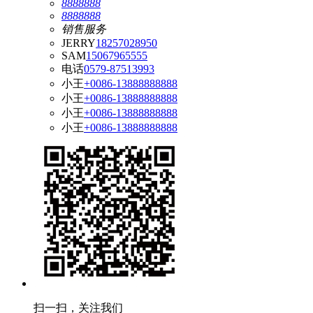
8888888
8888888
销售服务
JERRY
18257028950
SAM
15067965555
电话
0579-87513993
小王
+0086-13888888888
小王
+0086-13888888888
小王
+0086-13888888888
小王
+0086-13888888888
扫一扫，关注我们