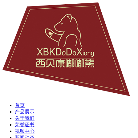
首页
产品展示
关于我们
荣誉证书
视频中心
新闻动态