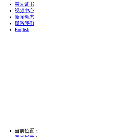
荣誉证书
视频中心
新闻动态
联系我们
English
当前位置：