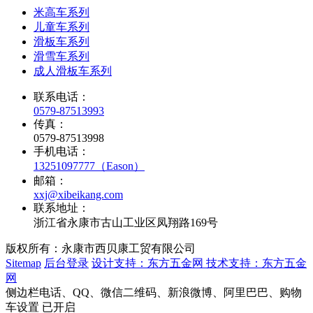
米高车系列
儿童车系列
滑板车系列
滑雪车系列
成人滑板车系列
联系电话：
0579-87513993
传真：
0579-87513998
手机电话：
13251097777（Eason）
邮箱：
xxj@xibeikang.com
联系地址：
浙江省永康市古山工业区凤翔路169号
版权所有：
永康市西贝康工贸有限公司
Sitemap
后台登录
设计支持：东方五金网
技术支持：东方五金
网
侧边栏电话、QQ、微信二维码、新浪微博、阿里巴巴、购物
车设置
已开启