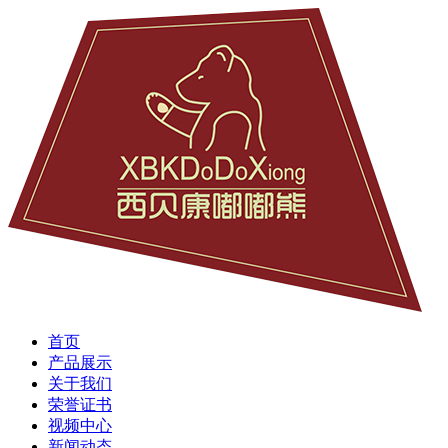
首页
产品展示
关于我们
荣誉证书
视频中心
新闻动态