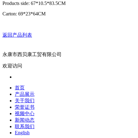
Products side: 67*10.5*83.5CM
Carton: 69*23*64CM
返回产品列表
永康市西贝康工贸有限公司
欢迎访问
首页
产品展示
关于我们
荣誉证书
视频中心
新闻动态
联系我们
English