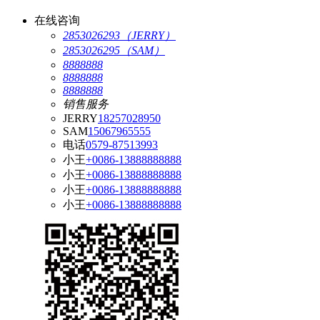
在线咨询
2853026293（JERRY）
2853026295（SAM）
8888888
8888888
8888888
销售服务
JERRY
18257028950
SAM
15067965555
电话
0579-87513993
小王
+0086-13888888888
小王
+0086-13888888888
小王
+0086-13888888888
小王
+0086-13888888888